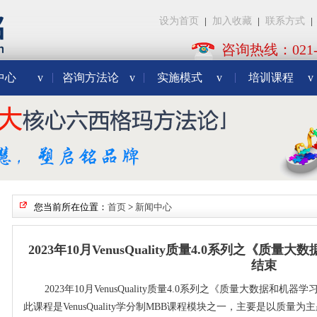
设为首页
|
加入收藏
|
联系方式
|
咨询热线：021-3
中心
v
咨询方法论
v
实施模式
v
培训课程
v
您当前所在位置：
首页
>
新闻中心
2023年10月VenusQuality质量4.0系列之《
结束
2023年10月VenusQuality质量4.0系列之《质量大数据和
此课程是VenusQuality学分制MBB课程模块之一，主要是以质