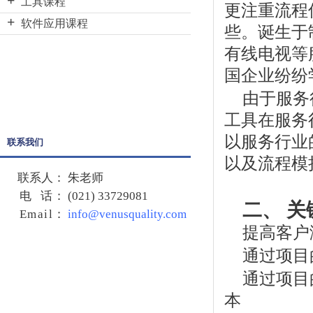
精益六西格玛绿带课程
工具课程
带大师课程
更注重流程
战略地图课程
精益六西格玛绿带升级黑带
VSM(价值流图)课程
软件应用课程
些。诞生于
六西格玛倡导者课程
精益六西格玛黑带课程
DOE（实验设计）课程
Minitab初级课程
有线电视等
精益领导课程
服务六西格玛绿带课程
概念工程课程
Minitab高级课程
国企业纷纷
服务六西格玛绿带升级黑带
QFD(质量功能展开)课程
JMP初级课程
由于服务
服务六西格玛黑带课程
TRIZ课程
JMP高级课程
工具在服务
六西格玛设计绿带课程
TPM课程
以服务行业
联系我们
六西格玛设计绿带升级黑带
项目管理课程
以及流程模
六西格玛设计黑带课程
联系人：
朱老师
电 话：
(021) 33729081
精益绿带课程
二、 关
Email
：
info@venusquality.com
精益黑带课程
提高客户
通过项目
通过项目
本