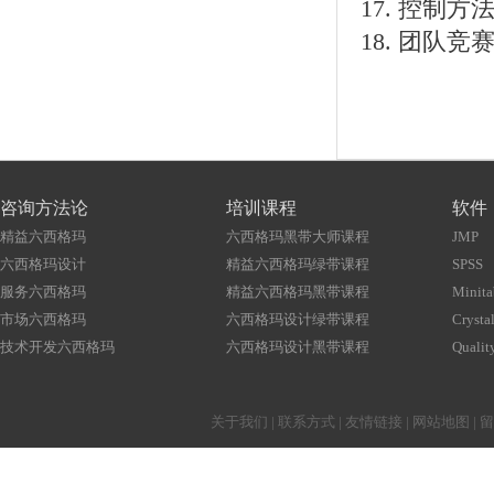
控制方
团队竞
咨询方法论
培训课程
软件
精益六西格玛
六西格玛黑带大师课程
JMP
六西格玛设计
精益六西格玛绿带课程
SPSS
服务六西格玛
精益六西格玛黑带课程
Minita
市场六西格玛
六西格玛设计绿带课程
Crystal
技术开发六西格玛
六西格玛设计黑带课程
Qualit
关于我们
|
联系方式
|
友情链接
|
网站地图
|
留