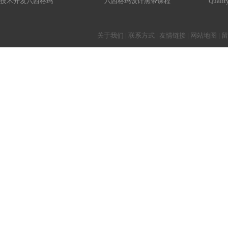
技术开发六西格玛
六西格玛设计黑带课程
Qualit
关于我们
|
联系方式
|
友情链接
|
网站地图
|
留