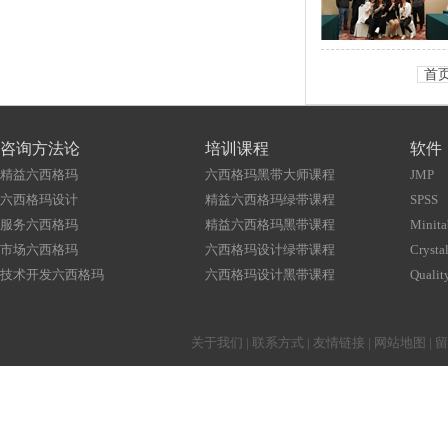
首
咨询方法论
培训课程
软件
精益六西格玛
六西格玛黑带大师课程
JMP
六西格玛设计
精益六西格玛绿带课程
SPSS
服务六西格玛
精益六西格玛黑带课程
Minita
市场六西格玛
六西格玛设计绿带课程
Crystal
技术开发六西格玛
六西格玛设计黑带课程
Qualit
关于我们
|
联系方式
|
友情链接
|
网站地图
|
留